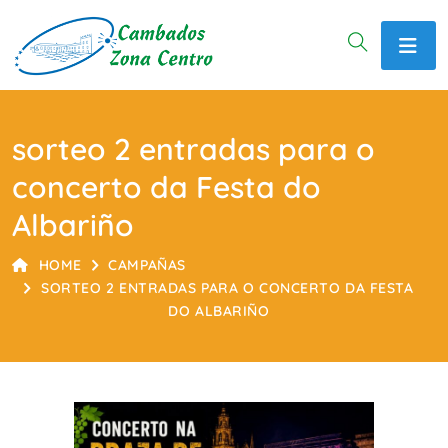
sorteo 2 entradas para o
concerto da Festa do
Albariño
HOME
CAMPAÑAS
SORTEO 2 ENTRADAS PARA O CONCERTO DA FESTA
DO ALBARIÑO