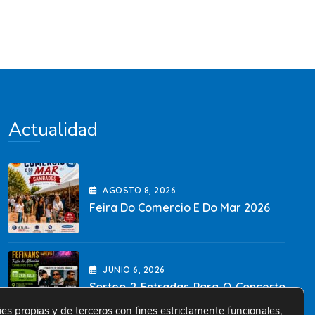
info@cambadoszonacentro.com
(+34) 986 520 902
Actualidad
AGOSTO
8
, 2026
Feira Do Comercio E Do Mar 2026
JUNIO
6
, 2026
Sorteo 2 Entradas Para O Concerto
Da Festa Do Albariño
ies propias y de terceros con fines estrictamente funcionales,