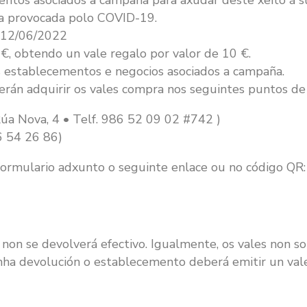
ntos asociados a campaña para axudar deste xeito á s
ia provocada polo COVID-19.
 12/06/2022
 €, obtendo un vale regalo por valor de 10 €.
s establecementos e negocios asociados a campaña.
erán adquirir os vales compra nos seguintes puntos de
Rúa Nova, 4 • Telf. 986 52 09 02 #742 )
86 54 26 86)
formulario adxunto o seguinte enlace ou no código QR:
 non se devolverá efectivo. Igualmente, os vales non s
nha devolución o establecemento deberá emitir un val